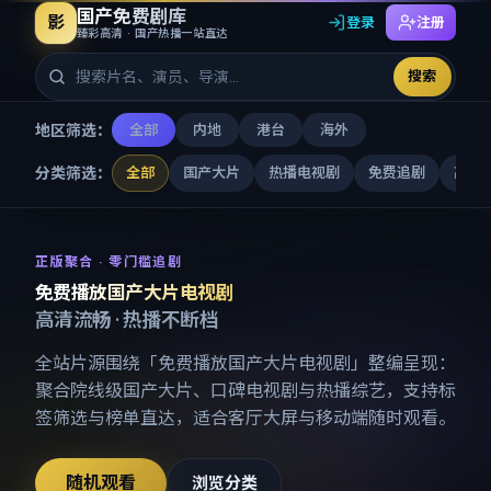
国产免费剧库
影
登录
注册
臻彩高清 · 国产热播一站直达
搜索
地区筛选：
全部
内地
港台
海外
分类筛选：
全部
国产大片
热播电视剧
免费追剧
高清
免费播放国产大片电视剧
-
国产
正版聚合 · 零门槛追剧
免费播放国产大片电视剧
高清流畅 · 热播不断档
全站片源围绕「
免费播放国产大片电视剧
」整编呈现：
聚合院线级国产大片、口碑电视剧与热播综艺，支持标
签筛选与榜单直达，适合客厅大屏与移动端随时观看。
随机观看
浏览分类