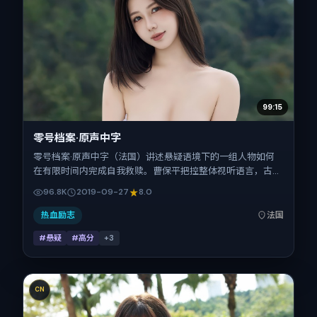
99:15
零号档案·原声中字
零号档案·原声中字（法国）讲述悬疑语境下的一组人物如何
在有限时间内完成自我救赎。曹保平把控整体视听语言，古天
乐、杨紫、王凯、金城武的表演层次丰富。影片定于 2019-
96.8K
2019-09-27
8.0
09-27 起陆续登陆院线与网络平台，国庆档前后公映，片长
118分钟。
热血励志
法国
#悬疑
#高分
+
3
CN