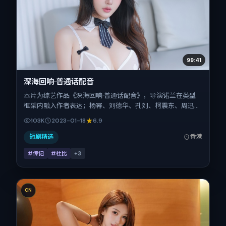
99:41
深海回响·普通话配音
本片为综艺作品《深海回响·普通话配音》，导演诺兰在类型
框架内融入作者表达；杨幂、刘德华、孔刘、柯震东、周迅、
沈腾在片中承担多重关系线。故事类型为传记，主拍摄地与出
103K
2023-01-18
6.9
品背景为中国香港。上映时间 2023年1月18日（公映登记日
2023-01-18），全片125分钟，节奏张弛有度。
短剧精选
香港
#传记
#杜比
+
3
CN