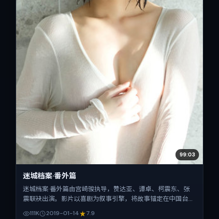
99:03
迷城档案·番外篇
迷城档案·番外篇由宫崎骏执导，赞达亚、谭卓、柯震东、张
震联袂出演。影片以喜剧为叙事引擎，将故事锚定在中国台
湾，借华语社会的人情与规则推进人物抉择与反转。2019年1
111K
2019-01-14
7.9
月14日于中国台湾首映（春节档前后），片长175分钟，适合