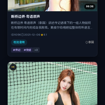
99:36
断桥边界·粤语原声
断桥边界·粤语原声（泰国）讲述传记语境下的一组人物如何
在有限时间内完成自我救赎。斯皮尔伯格把控整体视听语言，
刘昊然、汤唯、安妮·海瑟薇、小松菜奈、胡歌、吴京的表演
105K
2021-12-06
8.1
层次丰富。影片定于 2021-12-06 起陆续登陆院线与网络平
台，贺岁档前后公映，片长149分钟。
杜比音效
泰国
#传记
#完结
+
3
HK