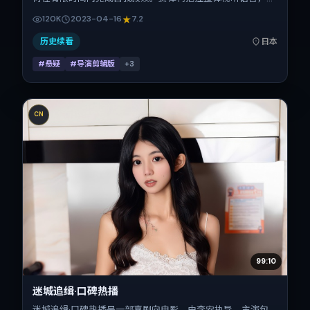
泽雅美、易烊千玺、木村拓哉、咏梅、菅田将晖的表演层次丰
120K
2023-04-16
7.2
富。影片定于 2023-04-16 起陆续登陆院线与网络平台，春
季档公映，片长163分钟。
历史续看
日本
#悬疑
#导演剪辑版
+
3
CN
99:10
迷城追缉·口碑热播
迷城追缉·口碑热播是一部喜剧向电影，由李安执导。主演包