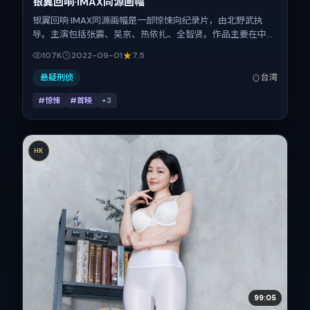
银翼回响·IMAX同源画幅
银翼回响·IMAX同源画幅是一部惊悚向纪录片，由北野武执
导。主演包括张震、吴京、热依扎、全智贤。作品主要在中国
台湾取景与发行，2022年国庆档前后与观众见面，首映日期
107K
2022-09-01
7.5
2022-09-01，正片时长101分钟。
悬疑刑侦
台湾
#惊悚
#首映
+
3
HK
99:05