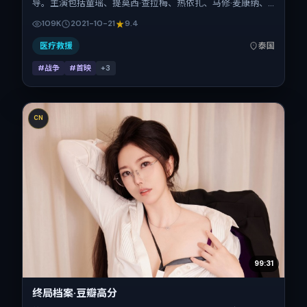
导。主演包括童瑶、提莫西·查拉梅、热依扎、马修·麦康纳、
柯震东。作品主要在泰国取景与发行，2021年国庆档前后与
109K
2021-10-21
9.4
观众见面，首映日期 2021-10-21，正片时长99分钟。
医疗救援
泰国
#战争
#首映
+
3
CN
99:31
终局档案·豆瓣高分