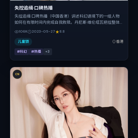
失控追缉·口碑热播
失控追缉·口碑热播（中国香港）讲述科幻语境下的一组人物
如何在有限时间内完成自我救赎。丹尼斯·维伦纽瓦把控整体
视听语言，赞达亚、朱一龙、提莫西·查拉梅、安妮·海瑟薇、
106K
2023-05-27
8.8
刘德华的表演层次丰富。影片定于 2023-05-27 起陆续登陆
院线与网络平台，春季档公映，片长140分钟。
儿童锁
香港
#科幻
#热播
+
3
CN