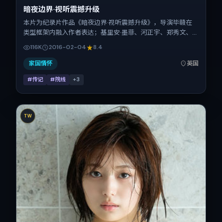
暗夜边界·视听震撼升级
本片为纪录片作品《暗夜边界·视听震撼升级》，导演毕赣在
类型框架内融入作者表达；基里安·墨菲、河正宇、郑秀文、
弗洛伦斯·皮尤在片中承担多重关系线。故事类型为传记，主
116K
2016-02-04
8.4
拍摄地与出品背景为英国。上映时间 2016年2月4日（公映登
记日 2016-02-04），全片128分钟，节奏张弛有度。
家国情怀
英国
#传记
#院线
+
3
TW