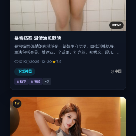
99:52
暴雪档案·温情治愈献映
暴雪档案·温情治愈献映是一部战争向动漫，由杜琪峰执导。
主演包括秦昊、赞达亚、辛芷蕾、刘亦菲、郑秀文、廖凡。作
品主要在中国大陆取景与发行，2025年贺岁档前后与观众见
101K
2025-12-20
7.5
面，首映日期 2025-12-20，正片时长123分钟。
下饭神剧
中国
#战争
#院线
+
3
TW