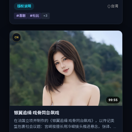
喜欢强情节与细腻表演的观众。
版权说明
台湾
#喜剧
#杜比
+
3
CN
99:55
银翼追缉·戏骨同台飙戏
在法国立项并制作的《银翼追缉·戏骨同台飙戏》，以传记类
型包裹社会议题：宫崎骏擅长用冷峻镜头推进悬念，张译、赵