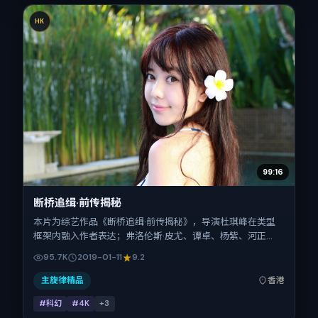
HK
99:16
断桥追缉·前传揭秘
本片为综艺作品《断桥追缉·前传揭秘》，导演杜琪峰在类型
框架内融入作者表达；弗洛伦斯·皮尤、谭卓、杨紫、河正
宇、梁朝伟、刘亦菲在片中承担多重关系线。故事类型为科
95.7K
2019-01-11
9.2
幻，主拍摄地与出品背景为中国香港。上映时间 2019年1月11
日（公映登记日 2019-01-11），全片175分钟，节奏张弛有
主旋律精品
香港
度。
#科幻
#4K
+
3