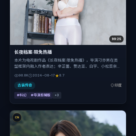
99:25
长夜档案·限免热播
本片为电视剧作品《长夜档案·限免热播》，导演刁亦男在类
型框架内融入作者表达；辛芷蕾、赞达亚、白宇、小松菜奈、
任素汐、王景春在片中承担多重关系线。故事类型为科幻，主
98.8K
2024-08-17
8.7
拍摄地与出品背景为印度。上映时间 2024年8月17日（公映
登记日 2024-08-17），全片151分钟，节奏张弛有度。
古装传奇
印度
#科幻
#导演剪辑版
+
3
CN