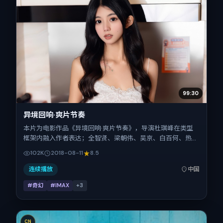
99:30
异境回响·爽片节奏
本片为电影作品《异境回响·爽片节奏》，导演杜琪峰在类型
框架内融入作者表达；全智贤、梁朝伟、吴京、白百何、热依
扎在片中承担多重关系线。故事类型为奇幻，主拍摄地与出品
102K
2018-08-11
8.5
背景为中国大陆。上映时间 2018年8月11日（公映登记日
2018-08-11），全片167分钟，节奏张弛有度。
连续播放
中国
#奇幻
#IMAX
+
3
CN