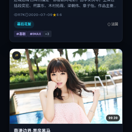
括段奕宏、柯震东、木村拓哉、梁朝伟、章子怡。作品主要在
法国取景与发行，2020年暑期档与观众见面，首映日期
117K
2020-07-09
8.6
2020-07-09，正片时长101分钟。
幕后花絮
法国
#喜剧
#IMAX
+
3
JP
99:39
南港边界·票房黑马