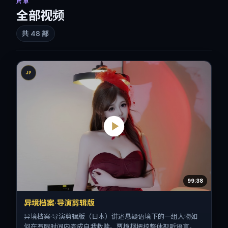
片单
全部视频
共
48
部
JP
99:38
异境档案·导演剪辑版
异境档案·导演剪辑版（日本）讲述悬疑语境下的一组人物如
何在有限时间内完成自我救赎。贾樟柯把控整体视听语言，长