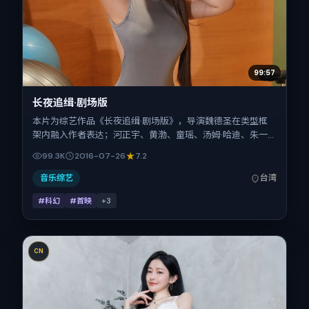
99:57
长夜追缉·剧场版
本片为综艺作品《长夜追缉·剧场版》，导演魏德圣在类型框
架内融入作者表达；河正宇、黄渤、童瑶、汤姆·哈迪、朱一
龙、梁朝伟在片中承担多重关系线。故事类型为科幻，主拍摄
99.3K
2016-07-26
7.2
地与出品背景为中国台湾。上映时间 2016年7月26日（公映
登记日 2016-07-26），全片136分钟，节奏张弛有度。
音乐综艺
台湾
#科幻
#首映
+
3
CN