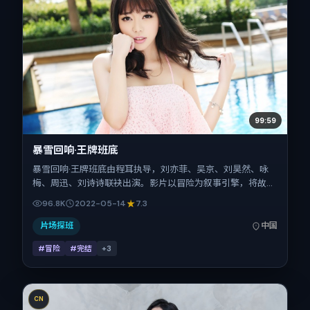
99:59
暴雪回响·王牌班底
暴雪回响·王牌班底由程耳执导，刘亦菲、吴京、刘昊然、咏
梅、周迅、刘诗诗联袂出演。影片以冒险为叙事引擎，将故事
锚定在中国大陆，借当代中国的现实肌理推进人物抉择与反
96.8K
2022-05-14
7.3
转。2022年5月14日于中国大陆首映（春季档），片长115分
钟，适合喜欢强情节与细腻表演的观众。
片场探班
中国
#冒险
#完结
+
3
CN