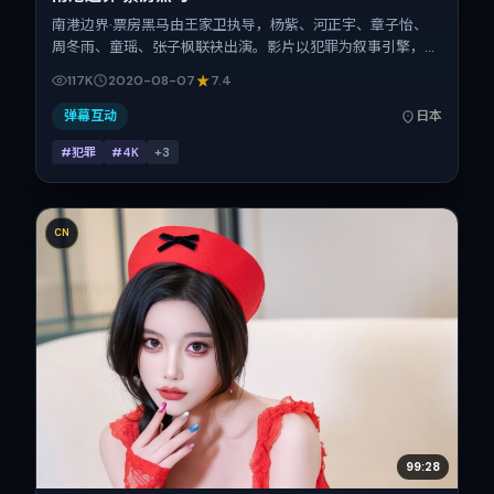
南港边界·票房黑马由王家卫执导，杨紫、河正宇、章子怡、
周冬雨、童瑶、张子枫联袂出演。影片以犯罪为叙事引擎，将
故事锚定在日本，借东亚都市与邻里的张力推进人物抉择与反
117K
2020-08-07
7.4
转。2020年8月7日于日本首映（暑期档），片长147分钟，
适合喜欢强情节与细腻表演的观众。
弹幕互动
日本
#犯罪
#4K
+
3
CN
99:28