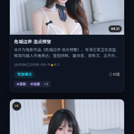
99:21
危城边界·泪点预警
本片为电影作品《危城边界·泪点预警》，导演王家卫在类型
框架内融入作者表达；菅田将晖、雷佳音、郑秀文、古天乐、
汤唯、张子枫在片中承担多重关系线。故事类型为喜剧，主拍
103K
2018-08-11
6.2
摄地与出品背景为印度。上映时间 2018年8月11日（公映登记
日 2018-08-11），全片145分钟，节奏张弛有度。
军旅硬汉
印度
#喜剧
#独播
+
3
HK