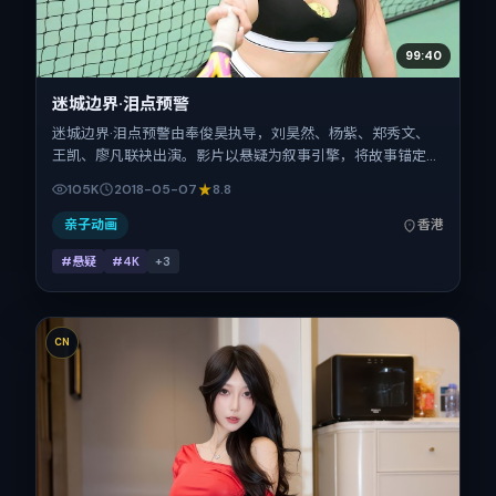
99:40
迷城边界·泪点预警
迷城边界·泪点预警由奉俊昊执导，刘昊然、杨紫、郑秀文、
王凯、廖凡联袂出演。影片以悬疑为叙事引擎，将故事锚定在
中国香港，借华语社会的人情与规则推进人物抉择与反转。
105K
2018-05-07
8.8
2018年5月7日于中国香港首映（春季档），片长161分钟，适
合喜欢强情节与细腻表演的观众。
亲子动画
香港
#悬疑
#4K
+
3
CN