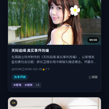
99:56
天际追缉·真实事件改编
在英国立项并制作的《天际追缉·真实事件改编》，以爱情类
型包裹社会议题：顾长卫擅长用冷峻镜头推进悬念，柯震东、
安妮·海瑟薇、黄渤、张子枫、菅田将晖的对手戏为看点之
102K
2016-02-15
7.7
一。上映时间：2016-02-15；片长151分钟；适合关注现实质
感与类型片结构的观众。
改革开放
英国
#爱情
#首映
+
3
CN