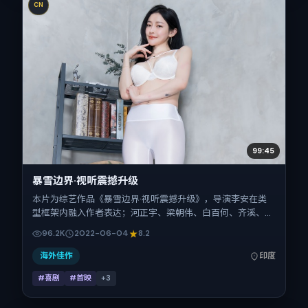
CN
99:45
暴雪边界·视听震撼升级
本片为综艺作品《暴雪边界·视听震撼升级》，导演李安在类
型框架内融入作者表达；河正宇、梁朝伟、白百何、齐溪、热
依扎在片中承担多重关系线。故事类型为喜剧，主拍摄地与出
96.2K
2022-06-04
8.2
品背景为印度。上映时间 2022年6月4日（公映登记日
2022-06-04），全片141分钟，节奏张弛有度。
海外佳作
印度
#喜剧
#首映
+
3