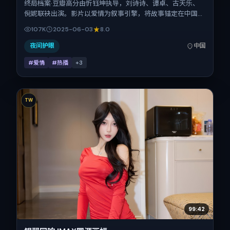
终局档案·豆瓣高分由忻钰坤执导，刘诗诗、谭卓、古天乐、
倪妮联袂出演。影片以爱情为叙事引擎，将故事锚定在中国大
陆，借当代中国的现实肌理推进人物抉择与反转。2025年6月
107K
2025-06-03
8.0
3日于中国大陆首映（暑期档），片长111分钟，适合喜欢强情
节与细腻表演的观众。
夜间护眼
中国
#爱情
#热播
+
3
TW
99:42