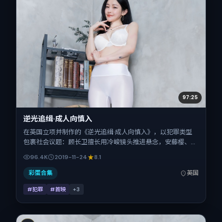
97:25
逆光追缉·成人向慎入
在英国立项并制作的《逆光追缉·成人向慎入》，以犯罪类型
包裹社会议题：顾长卫擅长用冷峻镜头推进悬念，安藤樱、王
景春、赵涛、童瑶的对手戏为看点之一。上映时间：2019-11-
96.4K
2019-11-24
8.1
24；片长97分钟；适合关注现实质感与类型片结构的观众。
彩蛋合集
英国
#犯罪
#首映
+
3