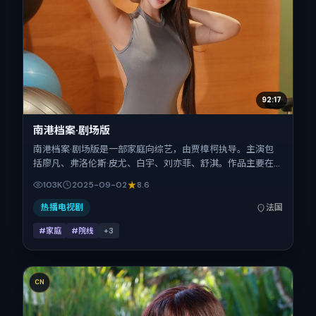
92:17
南港档案·剧场版
南港档案·剧场版是一部家庭向综艺，由贾樟柯执导。主演包
括廖凡、弗洛伦斯·皮尤、白宇、刘亦菲、舒淇。作品主要在
法国取景与发行，2025年国庆档前后与观众见面，首映日期
103K
2025-09-02
8.6
2025-09-02，正片时长92分钟。
热播电视剧
法国
#家庭
#院线
+
3
CN