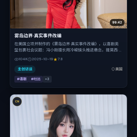
99:42
雾岛边界·真实事件改编
在美国立项并制作的《雾岛边界·真实事件改编》，以喜剧类
型包裹社会议题：冯小刚擅长用冷峻镜头推进悬念，提莫西·
查拉梅、辛芷蕾、王景春、刘昊然、刘德华的对手戏为看点之
104K
2025-10-19
7.8
一。上映时间：2025-10-19；片长162分钟；适合关注现实质
感与类型片结构的观众。
主创访谈
美国
#喜剧
#杜比
+
3
CN