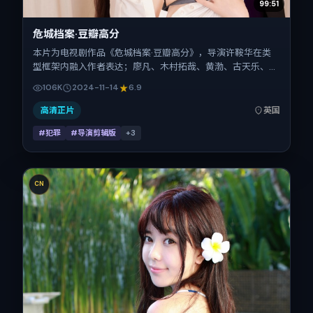
99:51
危城档案·豆瓣高分
本片为电视剧作品《危城档案·豆瓣高分》，导演许鞍华在类
型框架内融入作者表达；廖凡、木村拓哉、黄渤、古天乐、全
智贤、瑛太在片中承担多重关系线。故事类型为犯罪，主拍摄
106K
2024-11-14
6.9
地与出品背景为英国。上映时间 2024年11月14日（公映登记
日 2024-11-14），全片100分钟，节奏张弛有度。
高清正片
英国
#犯罪
#导演剪辑版
+
3
CN